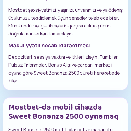
Mostbet şəxsiyyətinizi, yaşınızı, ünvanınızı və ya ödəniş
üsulunuzu təsdiqləmək üçün sənədlər tələb edə bilər.
Mümkündürsə, gecikmələrin qarşısını almaq üçün
doğrulamanı erkən tamamlayın.
Məsuliyyətli hesab idarəetməsi
Depozitləri, sessiya vaxtını və itkiləri izləyin. Tumbllar,
Pulsuz Fırlanmalar, Bonus Alışı və çarpan-mərkəzli
oyuna görə Sweet Bonanza 2500 sürətli hərəkət edə
bilər.
Mostbet-də mobil cihazda
Sweet Bonanza 2500 oynamaq
Sweet Bonanza 2500 mobil, planşet və masaüstü