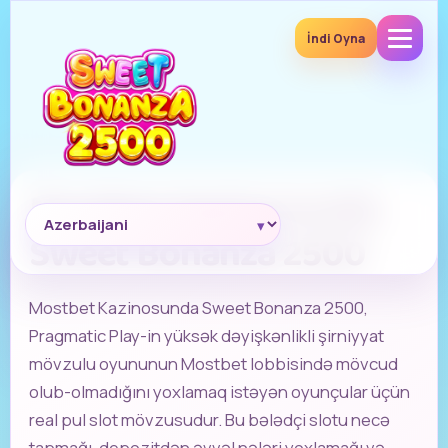
İndi Oyna
Mostbet Kazinosunda
Sweet Bonanza 2500
Mostbet Kazinosunda Sweet Bonanza 2500,
Pragmatic Play-in yüksək dəyişkənlikli şirniyyat
mövzulu oyununun Mostbet lobbisində mövcud
olub-olmadığını yoxlamaq istəyən oyunçular üçün
real pul slot mövzusudur. Bu bələdçi slotu necə
tapmağı, depozitdən əvvəl nələri yoxlamağı və