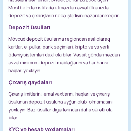
Mostbet-dən istifadə etməzdən əvvəl ölkənizdə
depozit və çıxarışların necə işlədiyini nəzərdən keçirin.
Depozit üsulları
Mövcud depozit üsullarına regiondan asılı olaraq
kartlar, e-pullar, bank seçimləri, kripto və ya yerli
ödəniş sistemləri daxil ola bilər. Vəsait göndərməzdən
əvvəl minimum depozit məbləğlərini və hər hansı
haqları yoxlayın.
Çıxarış qaydaları
Çıxarış limitlərini, emal vaxtlarını, haqları və çıxarış
üsulunun depozit üsuluna uyğun olub-olmamasını
yoxlayın. Bəzi üsullar digərlərindən daha sürətli ola
bilər.
KYC və hesab yoxlamaları