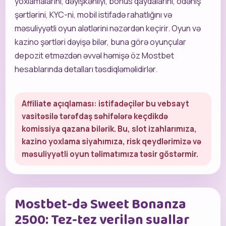
yoxlamalarını, dəyişkənliyi, bonus qaydalarını, ödəniş
şərtlərini, KYC-ni, mobil istifadə rahatlığını və
məsuliyyətli oyun alətlərini nəzərdən keçirir. Oyun və
kazino şərtləri dəyişə bilər, buna görə oyunçular
depozit etməzdən əvvəl həmişə öz Mostbet
hesablarında detalları təsdiqləməlidirlər.
Affiliate açıqlaması: istifadəçilər bu vebsayt
vasitəsilə tərəfdaş səhifələrə keçdikdə
komissiya qazana bilərik. Bu, slot izahlarımıza,
kazino yoxlama siyahımıza, risk qeydlərimizə və
məsuliyyətli oyun təlimatımıza təsir göstərmir.
Mostbet-də Sweet Bonanza
2500: Tez-tez verilən suallar