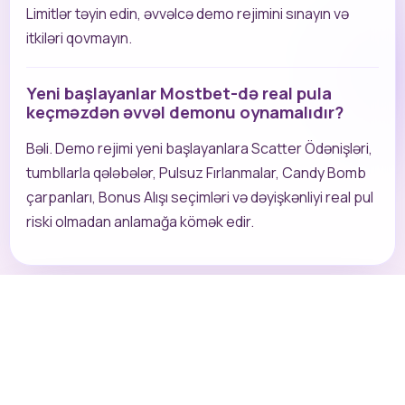
Limitlər təyin edin, əvvəlcə demo rejimini sınayın və
itkiləri qovmayın.
Yeni başlayanlar Mostbet-də real pula
keçməzdən əvvəl demonu oynamalıdır?
Bəli. Demo rejimi yeni başlayanlara Scatter Ödənişləri,
tumbllarla qələbələr, Pulsuz Fırlanmalar, Candy Bomb
çarpanları, Bonus Alışı seçimləri və dəyişkənliyi real pul
riski olmadan anlamağa kömək edir.
SweetBonanza2500.rodeo, Pragmatic Play
tərəfindən Sweet Bonanza 2500 slotuna dair müstəqil
informasiya bələdçisidir. Biz yalnız maarifləndirmə
məqsədi ilə oyun prosesi, RTP, dəyişkənlik, Pulsuz