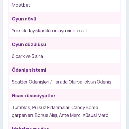
Mostbet
Oyun növü
Yüksək dəyişkənlikli onlayn video slot
Oyun düzülüşü
6 çarx və 5 sıra
Ödəniş sistemi
Scatter Ödənişləri / Harada Olursa-olsun Ödəniş
Əsas xüsusiyyətlər
Tumbles, Pulsuz Fırlanmalar, Candy Bomb
çarpanları, Bonus Alışı, Ante Mərc, Xüsusi Mərc
Maksimum uduş