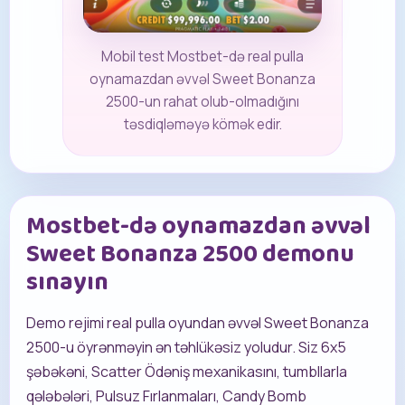
Mobil test Mostbet-də real pulla
oynamazdan əvvəl Sweet Bonanza
2500-un rahat olub-olmadığını
təsdiqləməyə kömək edir.
Mostbet-də oynamazdan əvvəl
Sweet Bonanza 2500 demonu
sınayın
Demo rejimi real pulla oyundan əvvəl Sweet Bonanza
2500-u öyrənməyin ən təhlükəsiz yoludur. Siz 6x5
şəbəkəni, Scatter Ödəniş mexanikasını, tumbllarla
qələbələri, Pulsuz Fırlanmaları, Candy Bomb