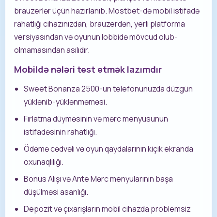
brauzerlər üçün hazırlanıb. Mostbet-də mobil istifadə
rahatlığı cihazınızdan, brauzerdən, yerli platforma
versiyasından və oyunun lobbidə mövcud olub-
olmamasından asılıdır.
Mobildə nələri test etmək lazımdır
Sweet Bonanza 2500-un telefonunuzda düzgün
yüklənib-yüklənməməsi.
Fırlatma düyməsinin və mərc menyusunun
istifadəsinin rahatlığı.
Ödəmə cədvəli və oyun qaydalarının kiçik ekranda
oxunaqlılığı.
Bonus Alışı və Ante Mərc menyularının başa
düşülməsi asanlığı.
Depozit və çıxarışların mobil cihazda problemsiz