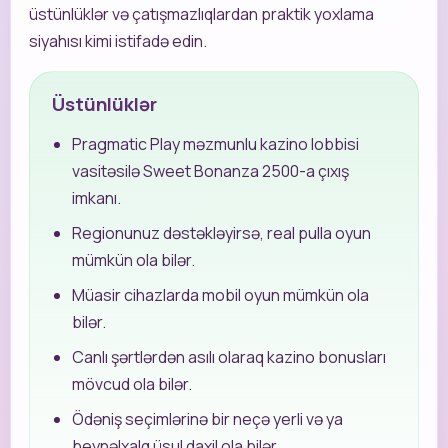
üstünlüklər və çatışmazlıqlardan praktik yoxlama
siyahısı kimi istifadə edin.
Üstünlüklər
Pragmatic Play məzmunlu kazino lobbisi
vasitəsilə Sweet Bonanza 2500-a çıxış
imkanı.
Regionunuz dəstəkləyirsə, real pulla oyun
mümkün ola bilər.
Müasir cihazlarda mobil oyun mümkün ola
bilər.
Canlı şərtlərdən asılı olaraq kazino bonusları
mövcud ola bilər.
Ödəniş seçimlərinə bir neçə yerli və ya
beynəlxalq üsul daxil ola bilər.