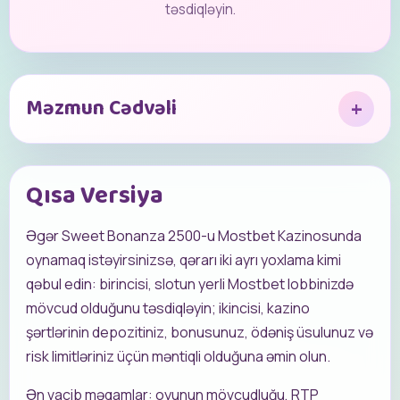
təsdiqləyin.
Məzmun Cədvəli
Qısa Versiya
Əgər Sweet Bonanza 2500-u Mostbet Kazinosunda
oynamaq istəyirsinizsə, qərarı iki ayrı yoxlama kimi
qəbul edin: birincisi, slotun yerli Mostbet lobbinizdə
mövcud olduğunu təsdiqləyin; ikincisi, kazino
şərtlərinin depozitiniz, bonusunuz, ödəniş üsulunuz və
risk limitləriniz üçün məntiqli olduğuna əmin olun.
Ən vacib məqamlar: oyunun mövcudluğu, RTP