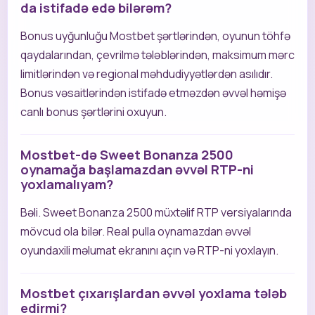
da istifadə edə bilərəm?
Bonus uyğunluğu Mostbet şərtlərindən, oyunun töhfə
qaydalarından, çevrilmə tələblərindən, maksimum mərc
limitlərindən və regional məhdudiyyətlərdən asılıdır.
Bonus vəsaitlərindən istifadə etməzdən əvvəl həmişə
canlı bonus şərtlərini oxuyun.
Mostbet-də Sweet Bonanza 2500
oynamağa başlamazdan əvvəl RTP-ni
yoxlamalıyam?
Bəli. Sweet Bonanza 2500 müxtəlif RTP versiyalarında
mövcud ola bilər. Real pulla oynamazdan əvvəl
oyundaxili məlumat ekranını açın və RTP-ni yoxlayın.
Mostbet çıxarışlardan əvvəl yoxlama tələb
edirmi?