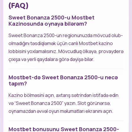
(FAQ)
Sweet Bonanza 2500-u Mostbet
Kazinosunda oynaya bilərəm?
Sweet Bonanza 2500-un regionunuzda mövcud olub-
olmadığını təsdiqləmək üçün canlı Mostbet kazino
lobbisini yoxlamalısınız. Mövcudluq ölkəyə, provayderə
çıxışa və yerli qaydalara görə dəyişə bilər.
Mostbet-də Sweet Bonanza 2500-u necə
tapım?
Kazino bölməsini açın, axtarış sətrindən istifadə edin
və “Sweet Bonanza 2500” yazın. Slot görünərsə,
oynamazdan əvvəl oyun məlumatları ekranını açın.
Mostbet bonusunu Sweet Bonanza 2500-