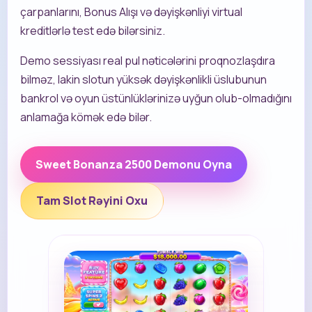
çarpanlarını, Bonus Alışı və dəyişkənliyi virtual
kreditlərlə test edə bilərsiniz.
Demo sessiyası real pul nəticələrini proqnozlaşdıra
bilməz, lakin slotun yüksək dəyişkənlikli üslubunun
bankrol və oyun üstünlüklərinizə uyğun olub-olmadığını
anlamağa kömək edə bilər.
Sweet Bonanza 2500 Demonu Oyna
Tam Slot Rəyini Oxu