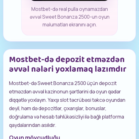
Mostbet-də real pulla oynamazdan
əvvəl Sweet Bonanza 2500-un oyun
məlumatları ekranını açın.
Mostbet-də depozit etməzdən
əvvəl nələri yoxlamaq lazımdır
Mostbet-də Sweet Bonanza 2500 üçün depozit
etməzdən əvvəl kazinonun şərtlərini də oyun qədər
diqqətlə yoxlayın. Yaxşı slot təcrübəsi təkcə oyundan
deyil, həm də depozitlər, çıxarışlar, bonuslar,
doğrulama və hesab təhlükəsizliyi ilə bağlı platforma
qaydalarından asılıdır.
Oyun mövcudluğu