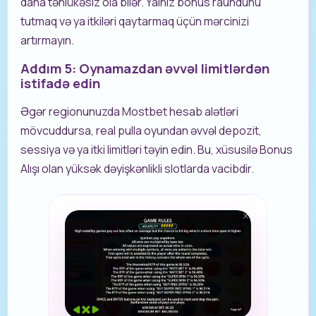
daha təhlükəsiz ola bilər. Yalnız bonus raundunu
tutmaq və ya itkiləri qaytarmaq üçün mərcinizi
artırmayın.
Addım 5: Oynamazdan əvvəl limitlərdən
istifadə edin
Əgər regionunuzda Mostbet hesab alətləri
mövcuddursa, real pulla oyundan əvvəl depozit,
sessiya və ya itki limitləri təyin edin. Bu, xüsusilə Bonus
Alışı olan yüksək dəyişkənlikli slotlarda vacibdir.