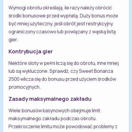
Wymogi obrotu określają, ile razy należy obrócić
środki bonusowe przed wypłatą. Duży bonus może
być mniej użyteczny, jeśli obrót jest restrykcyjny,
ograniczony czasowo lub powiązany z wąską listą
gier.
Kontrybucja gier
Niektóre sloty w pełni liczą się do obrotu, inne mniej
lub są wykluczone. Sprawdź, czy Sweet Bonanza
2500 wlicza się do bonusu przed użyciem środków
promocyjnych.
Zasady maksymalnego zakładu
Wiele bonusów kasynowych obejmuje limit
maksymalnego zakładu podczas obrotu.
Przekroczenie limitu może powodować problemy z