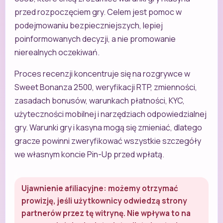
przed rozpoczęciem gry. Celem jest pomoc w
podejmowaniu bezpieczniejszych, lepiej
poinformowanych decyzji, a nie promowanie
nierealnych oczekiwań.
Proces recenzji koncentruje się na rozgrywce w
Sweet Bonanza 2500, weryfikacji RTP, zmienności,
zasadach bonusów, warunkach płatności, KYC,
użyteczności mobilnej i narzędziach odpowiedzialnej
gry. Warunki gry i kasyna mogą się zmieniać, dlatego
gracze powinni zweryfikować wszystkie szczegóły
we własnym koncie Pin-Up przed wpłatą.
Ujawnienie afiliacyjne: możemy otrzymać
prowizję, jeśli użytkownicy odwiedzą strony
partnerów przez tę witrynę. Nie wpływa to na