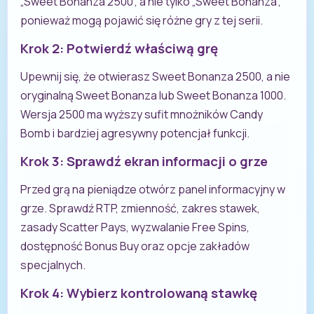
„Sweet Bonanza 2500”, a nie tylko „Sweet Bonanza”,
ponieważ mogą pojawić się różne gry z tej serii.
Krok 2: Potwierdź właściwą grę
Upewnij się, że otwierasz Sweet Bonanza 2500, a nie
oryginalną Sweet Bonanza lub Sweet Bonanza 1000.
Wersja 2500 ma wyższy sufit mnożników Candy
Bomb i bardziej agresywny potencjał funkcji.
Krok 3: Sprawdź ekran informacji o grze
Przed grą na pieniądze otwórz panel informacyjny w
grze. Sprawdź RTP, zmienność, zakres stawek,
zasady Scatter Pays, wyzwalanie Free Spins,
dostępność Bonus Buy oraz opcje zakładów
specjalnych.
Krok 4: Wybierz kontrolowaną stawkę