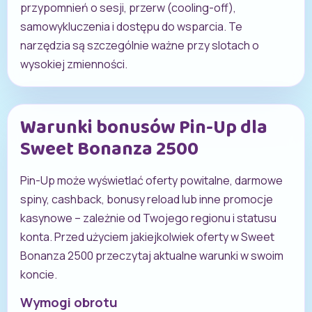
przypomnień o sesji, przerw (cooling-off),
samowykluczenia i dostępu do wsparcia. Te
narzędzia są szczególnie ważne przy slotach o
wysokiej zmienności.
Warunki bonusów Pin-Up dla
Sweet Bonanza 2500
Pin-Up może wyświetlać oferty powitalne, darmowe
spiny, cashback, bonusy reload lub inne promocje
kasynowe – zależnie od Twojego regionu i statusu
konta. Przed użyciem jakiejkolwiek oferty w Sweet
Bonanza 2500 przeczytaj aktualne warunki w swoim
koncie.
Wymogi obrotu