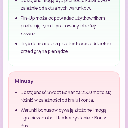
Dostępne mogą być promocje kasynowe –
zależnie od aktualnych warunków.
Pin-Up może odpowiadać użytkownikom
preferującym dopracowany interfejs
kasyna.
Tryb demo można przetestować oddzielnie
przed grą na pieniądze.
Minusy
Dostępność Sweet Bonanza 2500 może się
różnić w zależności od kraju i konta.
Warunki bonusów bywają złożone i mogą
ograniczać obrót lub korzystanie z Bonus
Buy.