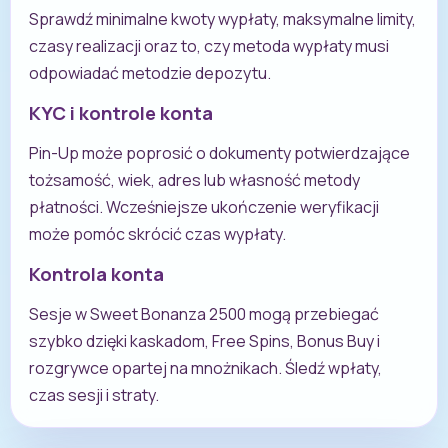
Sprawdź minimalne kwoty wypłaty, maksymalne limity,
czasy realizacji oraz to, czy metoda wypłaty musi
odpowiadać metodzie depozytu.
KYC i kontrole konta
Pin-Up może poprosić o dokumenty potwierdzające
tożsamość, wiek, adres lub własność metody
płatności. Wcześniejsze ukończenie weryfikacji
może pomóc skrócić czas wypłaty.
Kontrola konta
Sesje w Sweet Bonanza 2500 mogą przebiegać
szybko dzięki kaskadom, Free Spins, Bonus Buy i
rozgrywce opartej na mnożnikach. Śledź wpłaty,
czas sesji i straty.