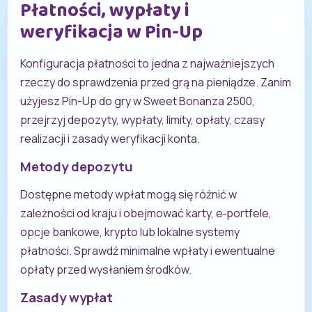
Płatności, wypłaty i
weryfikacja w Pin-Up
Konfiguracja płatności to jedna z najważniejszych
rzeczy do sprawdzenia przed grą na pieniądze. Zanim
użyjesz Pin-Up do gry w Sweet Bonanza 2500,
przejrzyj depozyty, wypłaty, limity, opłaty, czasy
realizacji i zasady weryfikacji konta.
Metody depozytu
Dostępne metody wpłat mogą się różnić w
zależności od kraju i obejmować karty, e‑portfele,
opcje bankowe, krypto lub lokalne systemy
płatności. Sprawdź minimalne wpłaty i ewentualne
opłaty przed wysłaniem środków.
Zasady wypłat