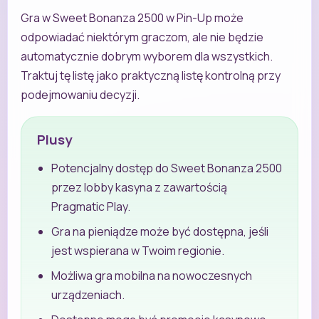
Gra w Sweet Bonanza 2500 w Pin-Up może
odpowiadać niektórym graczom, ale nie będzie
automatycznie dobrym wyborem dla wszystkich.
Traktuj tę listę jako praktyczną listę kontrolną przy
podejmowaniu decyzji.
Plusy
Potencjalny dostęp do Sweet Bonanza 2500
przez lobby kasyna z zawartością
Pragmatic Play.
Gra na pieniądze może być dostępna, jeśli
jest wspierana w Twoim regionie.
Możliwa gra mobilna na nowoczesnych
urządzeniach.