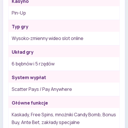
Kasyno
Pin-Up
Typ gry
Wysoko‑zmienny wideo slot online
Układ gry
6 bębnów i 5 rzędów
System wypłat
Scatter Pays / Pay Anywhere
Główne funkcje
Kaskady, Free Spins, mnożniki Candy Bomb, Bonus
Buy, Ante Bet, zakłady specjalne