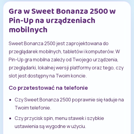
Gra w Sweet Bonanza 2500 w
Pin-Up na urządzeniach
mobilnych
Sweet Bonanza 2500 jest zaprojektowana do
przeglądarek mobilnych, tabletów i komputerów. W
Pin-Up gra mobilna zależy od Twojego urządzenia,
przeglądarki, lokalnej wersji platformy oraz tego, czy
slot jest dostępny na Twoim koncie.
Co przetestować na telefonie
Czy Sweet Bonanza 2500 poprawnie się ładuje na
Twoim telefonie.
Czy przycisk spin, menu stawek i szybkie
ustawienia są wygodne w użyciu.