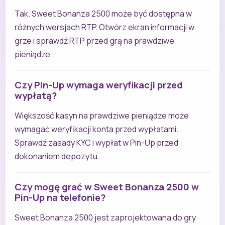
Tak. Sweet Bonanza 2500 może być dostępna w
różnych wersjach RTP. Otwórz ekran informacji w
grze i sprawdź RTP przed grą na prawdziwe
pieniądze.
Czy Pin-Up wymaga weryfikacji przed
wypłatą?
Większość kasyn na prawdziwe pieniądze może
wymagać weryfikacji konta przed wypłatami.
Sprawdź zasady KYC i wypłat w Pin-Up przed
dokonaniem depozytu.
Czy mogę grać w Sweet Bonanza 2500 w
Pin-Up na telefonie?
Sweet Bonanza 2500 jest zaprojektowana do gry