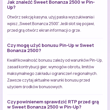
Jak znaleźć Sweet Bonanza 2500 w Pin-
Up?
Otwórz sekcję kasyna, użyj paska wyszukiwania i
wpisz „Sweet Bonanza 2500”. Jeśli slot się pojawi,
przed grą otwórz ekran informacji o grze.
Czy mogę użyć bonusu Pin-Up w Sweet
Bonanza 2500?
Kwalifikowalność bonusu zależy od warunków Pin-Up,
zasad kontrybucji gier, wymogów obrotu, limitów
maksymalnego zakładu i ograniczeń regionalnych.
Zawsze czytaj aktualne warunki bonusu przed
użyciem środków bonusowych.
Czy powinienem sprawdzić RTP przed grą
w Sweet Bonanza 2500 w Pin-Up?