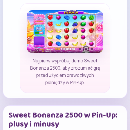
Najpierw wypróbuj demo Sweet
Bonanza 2500, aby zrozumieć grę
przed użyciem prawdziwych
pieniędzy w Pin-Up.
Sweet Bonanza 2500 w Pin-Up:
plusy i minusy