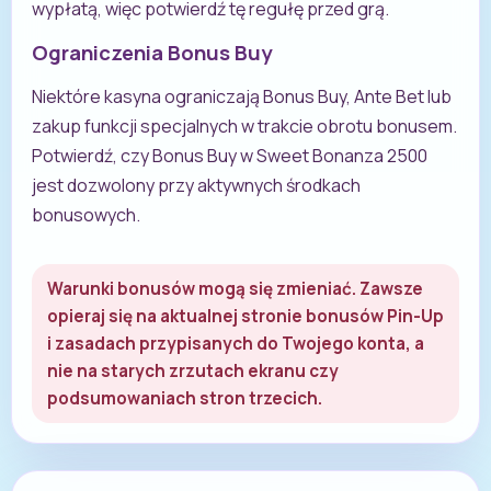
wypłatą, więc potwierdź tę regułę przed grą.
Ograniczenia Bonus Buy
Niektóre kasyna ograniczają Bonus Buy, Ante Bet lub
zakup funkcji specjalnych w trakcie obrotu bonusem.
Potwierdź, czy Bonus Buy w Sweet Bonanza 2500
jest dozwolony przy aktywnych środkach
bonusowych.
Warunki bonusów mogą się zmieniać. Zawsze
opieraj się na aktualnej stronie bonusów Pin-Up
i zasadach przypisanych do Twojego konta, a
nie na starych zrzutach ekranu czy
podsumowaniach stron trzecich.