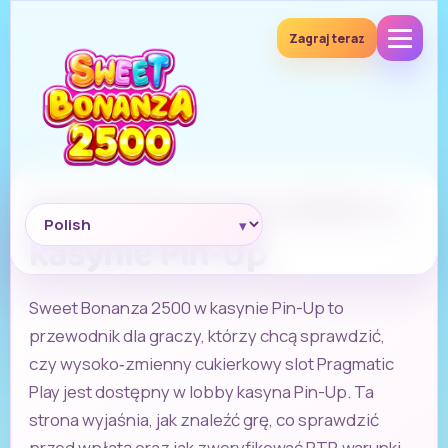
Zagraj teraz
Sweet Bonanza 2500 w
kasynie Pin-Up
Sweet Bonanza 2500 w kasynie Pin-Up to
przewodnik dla graczy, którzy chcą sprawdzić,
czy wysoko‑zmienny cukierkowy slot Pragmatic
Play jest dostępny w lobby kasyna Pin-Up. Ta
strona wyjaśnia, jak znaleźć grę, co sprawdzić
przed wpłatą oraz jak zweryfikować RTP, warunki