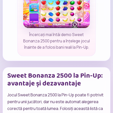
Încercați mai întâi demo Sweet
Bonanza 2500 pentru a înțelege jocul
înainte de a folosi bani reali la Pin-Up.
Sweet Bonanza 2500 la Pin-Up:
avantaje și dezavantaje
Jocul Sweet Bonanza 2500 la Pin-Up poate fi potrivit
pentru unii jucători, dar nu este automat alegerea
corectă pentru toată lumea. Folosiți această listă ca