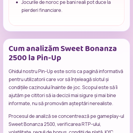
Jocurile de noroc pe bani reali pot duce la
pierderi financiare.
Cum analizăm Sweet Bonanza
2500 la Pin-Up
Ghidul nostru Pin-Up este scris ca pagină informativă
pentru utilizatorii care vor să înțeleagă slotul și
condițiile cazinoului înainte de joc. Scopul este să îi
ajutăm pe cititori să ia decizii mai sigure și mai bine
informate, nu să promovăm așteptări nerealiste.
Procesul de analiză se concentrează pe gameplay-ul
Sweet Bonanza 2500, verificarea RTP-ului,
volatilitate, reguli de bonus, condiții de plată, KYC,