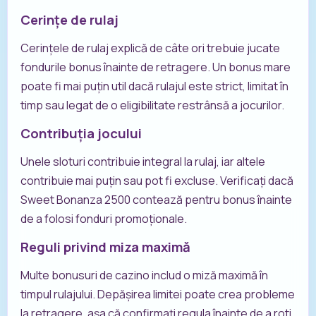
Cerințe de rulaj
Cerințele de rulaj explică de câte ori trebuie jucate
fondurile bonus înainte de retragere. Un bonus mare
poate fi mai puțin util dacă rulajul este strict, limitat în
timp sau legat de o eligibilitate restrânsă a jocurilor.
Contribuția jocului
Unele sloturi contribuie integral la rulaj, iar altele
contribuie mai puțin sau pot fi excluse. Verificați dacă
Sweet Bonanza 2500 contează pentru bonus înainte
de a folosi fonduri promoționale.
Reguli privind miza maximă
Multe bonusuri de cazino includ o miză maximă în
timpul rulajului. Depășirea limitei poate crea probleme
la retragere, așa că confirmați regula înainte de a roti.