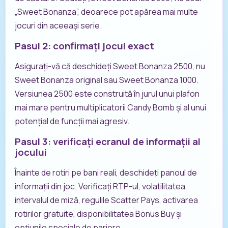
„Sweet Bonanza”, deoarece pot apărea mai multe
jocuri din aceeași serie.
Pasul 2: confirmați jocul exact
Asigurați-vă că deschideți Sweet Bonanza 2500, nu
Sweet Bonanza original sau Sweet Bonanza 1000.
Versiunea 2500 este construită în jurul unui plafon
mai mare pentru multiplicatorii Candy Bomb și al unui
potențial de funcții mai agresiv.
Pasul 3: verificați ecranul de informații al
jocului
Înainte de rotiri pe bani reali, deschideți panoul de
informații din joc. Verificați RTP-ul, volatilitatea,
intervalul de miză, regulile Scatter Pays, activarea
rotirilor gratuite, disponibilitatea Bonus Buy și
opțiunile speciale de pariere.