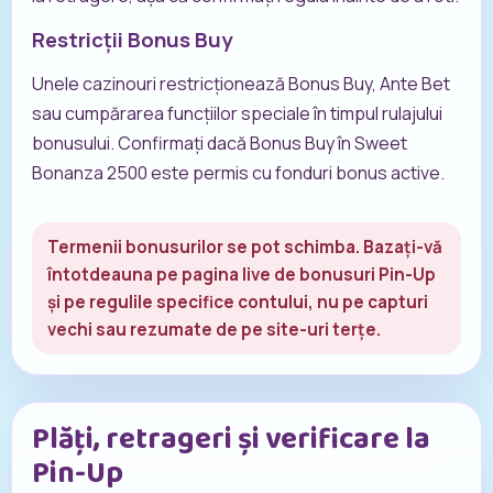
Restricții Bonus Buy
Unele cazinouri restricționează Bonus Buy, Ante Bet
sau cumpărarea funcțiilor speciale în timpul rulajului
bonusului. Confirmați dacă Bonus Buy în Sweet
Bonanza 2500 este permis cu fonduri bonus active.
Termenii bonusurilor se pot schimba. Bazați-vă
întotdeauna pe pagina live de bonusuri Pin-Up
și pe regulile specifice contului, nu pe capturi
vechi sau rezumate de pe site-uri terțe.
Plăți, retrageri și verificare la
Pin-Up