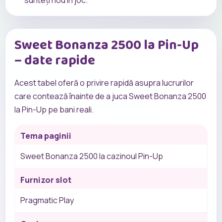
Sweet Bonanza 2500 la Pin-Up
– date rapide
Acest tabel oferă o privire rapidă asupra lucrurilor
care contează înainte de a juca Sweet Bonanza 2500
la Pin-Up pe bani reali.
Tema paginii
Sweet Bonanza 2500 la cazinoul Pin-Up
Furnizor slot
Pragmatic Play