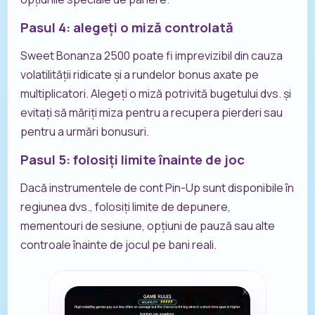
Pasul 4: alegeți o miză controlată
Sweet Bonanza 2500 poate fi imprevizibil din cauza
volatilității ridicate și a rundelor bonus axate pe
multiplicatori. Alegeți o miză potrivită bugetului dvs. și
evitați să măriți miza pentru a recupera pierderi sau
pentru a urmări bonusuri.
Pasul 5: folosiți limite înainte de joc
Dacă instrumentele de cont Pin-Up sunt disponibile în
regiunea dvs., folosiți limite de depunere,
mementouri de sesiune, opțiuni de pauză sau alte
controale înainte de jocul pe bani reali.