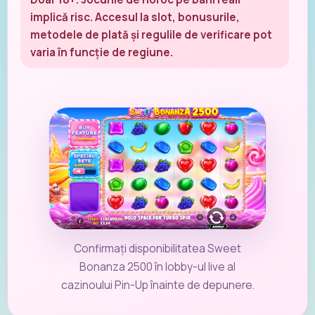
implică risc. Accesul la slot, bonusurile,
metodele de plată și regulile de verificare pot
varia în funcție de regiune.
Confirmați disponibilitatea Sweet
Bonanza 2500 în lobby-ul live al
cazinoului Pin-Up înainte de depunere.