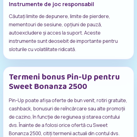
Instrumente de joc responsabil
Căutați limite de depunere, limite de pierdere,
mementouri de sesiune, opțiuni de pauză,
autoexcludere și acces la suport. Aceste
instrumente sunt deosebit de importante pentru
sloturile cu volatilitate ridicată.
Termeni bonus Pin-Up pentru
Sweet Bonanza 2500
Pin-Up poate afișa oferte de bun venit, rotiri gratuite,
cashback, bonusuri de reîncărcare sau alte promoții
de cazino, în funcție de regiunea și starea contului
dvs. Înainte de a folosi orice ofertă cu Sweet
Bonanza 2500, citiți termenii actuali din contul dvs.