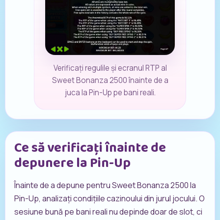
Verificați regulile și ecranul RTP al
Sweet Bonanza 2500 înainte de a
juca la Pin-Up pe bani reali.
Ce să verificați înainte de
depunere la Pin-Up
Înainte de a depune pentru Sweet Bonanza 2500 la
Pin-Up, analizați condițiile cazinoului din jurul jocului. O
sesiune bună pe bani reali nu depinde doar de slot, ci