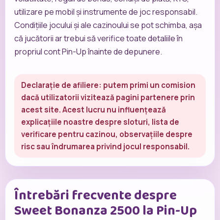
utilizare pe mobil și instrumente de joc responsabil.
Condițiile jocului și ale cazinoului se pot schimba, așa
că jucătorii ar trebui să verifice toate detaliile în
propriul cont Pin-Up înainte de depunere.
Declarație de afiliere: putem primi un comision
dacă utilizatorii vizitează pagini partenere prin
acest site. Acest lucru nu influențează
explicațiile noastre despre sloturi, lista de
verificare pentru cazinou, observațiile despre
risc sau îndrumarea privind jocul responsabil.
Întrebări frecvente despre
Sweet Bonanza 2500 la Pin-Up