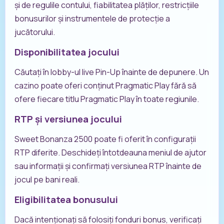
și de regulile contului, fiabilitatea plăților, restricțiile
bonusurilor și instrumentele de protecție a
jucătorului.
Disponibilitatea jocului
Căutați în lobby-ul live Pin-Up înainte de depunere. Un
cazino poate oferi conținut Pragmatic Play fără să
ofere fiecare titlu Pragmatic Play în toate regiunile.
RTP și versiunea jocului
Sweet Bonanza 2500 poate fi oferit în configurații
RTP diferite. Deschideți întotdeauna meniul de ajutor
sau informații și confirmați versiunea RTP înainte de
jocul pe bani reali.
Eligibilitatea bonusului
Dacă intenționați să folosiți fonduri bonus, verificați