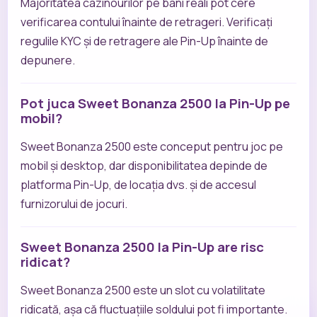
Majoritatea cazinourilor pe bani reali pot cere
verificarea contului înainte de retrageri. Verificați
regulile KYC și de retragere ale Pin-Up înainte de
depunere.
Pot juca Sweet Bonanza 2500 la Pin-Up pe
mobil?
Sweet Bonanza 2500 este conceput pentru joc pe
mobil și desktop, dar disponibilitatea depinde de
platforma Pin-Up, de locația dvs. și de accesul
furnizorului de jocuri.
Sweet Bonanza 2500 la Pin-Up are risc
ridicat?
Sweet Bonanza 2500 este un slot cu volatilitate
ridicată, așa că fluctuațiile soldului pot fi importante.