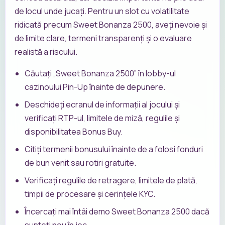
de locul unde jucați. Pentru un slot cu volatilitate
ridicată precum Sweet Bonanza 2500, aveți nevoie și
de limite clare, termeni transparenți și o evaluare
realistă a riscului.
Căutați „Sweet Bonanza 2500” în lobby-ul
cazinoului Pin-Up înainte de depunere.
Deschideți ecranul de informații al jocului și
verificați RTP-ul, limitele de miză, regulile și
disponibilitatea Bonus Buy.
Citiți termenii bonusului înainte de a folosi fonduri
de bun venit sau rotiri gratuite.
Verificați regulile de retragere, limitele de plată,
timpii de procesare și cerințele KYC.
Încercați mai întâi demo Sweet Bonanza 2500 dacă
sunteți nou în joc.