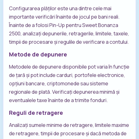
Configurarea plăților este una dintre cele mai
importante verificări înainte de jocul pe bani reali.
Înainte de a folosi Pin-Up pentru Sweet Bonanza
2500, analizați depunerile, retragerile, limitele, taxele,
timpii de procesare și regulile de verificare a contului.
Metode de depunere
Metodele de depunere disponibile pot varia în funcție
de țară și pot include carduri, portofele electronice,
opțiuni bancare, criptomonede sau sisteme
regionale de plată. Verificați depunerea minimă și
eventualele taxe înainte de a trimite fonduri.
Reguli de retragere
Analizați sumele minime de retragere, limitele maxime
de retragere, timpii de procesare și dacă metoda de