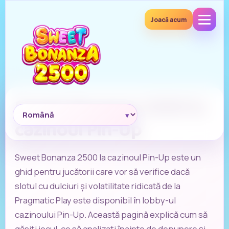
Joacă acum
Sweet Bonanza 2500 la
cazinoul Pin-Up
Sweet Bonanza 2500 la cazinoul Pin-Up este un
ghid pentru jucătorii care vor să verifice dacă
slotul cu dulciuri și volatilitate ridicată de la
Pragmatic Play este disponibil în lobby-ul
cazinoului Pin-Up. Această pagină explică cum să
găsiți jocul, ce să analizați înainte de depunere și